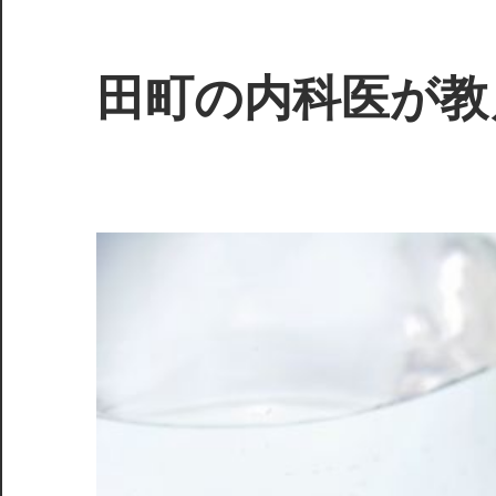
コ
ン
テ
田町の内科医が教
ン
ツ
日
へ
常
ス
生
キ
活
ッ
で
プ
取
り
入
れ
る
健