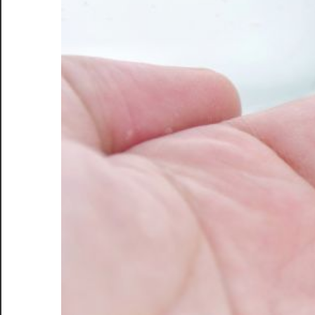
康
法
を
学
び、
心
と
体
を
充
実
さ
せ
る
ラ
イ