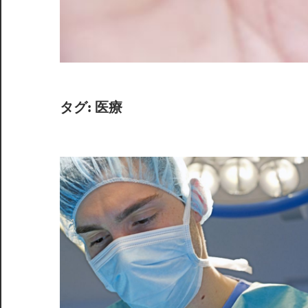
フ
ス
タ
イ
ル
タグ:
医療
を
実
現
し
ま
し
ょ
う！