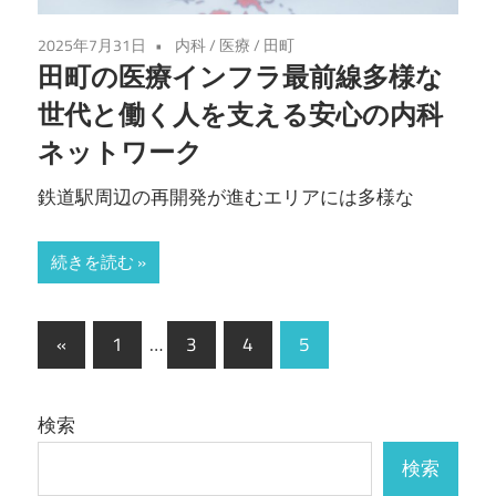
2025年7月31日
内科
/
医療
/
田町
田町の医療インフラ最前線多様な
世代と働く人を支える安心の内科
ネットワーク
鉄道駅周辺の再開発が進むエリアには多様な
続きを読む
投
前
«
1
…
3
4
5
の
稿
記
の
検索
事
ペ
検索