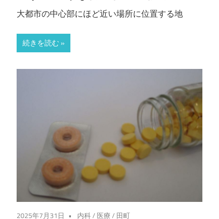
ラ
大都市の中心部にほど近い場所に位置する地
イ
フ
続きを読む
ス
タ
イ
ル
を
実
現
し
ま
し
ょ
う！
2025年7月31日
内科
/
医療
/
田町