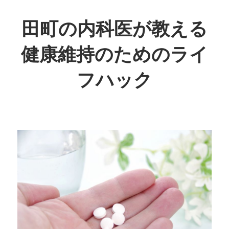
コ
ン
田町の内科医が教える
テ
健康維持のためのライ
ン
ツ
フハック
へ
ス
日
キ
常
ッ
生
プ
活
で
取
り
入
れ