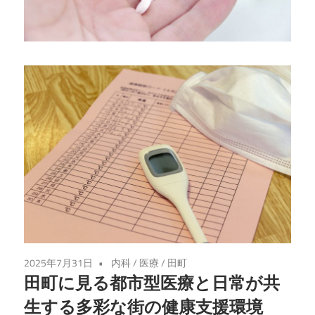
る
健
康
法
を
学
び、
心
と
体
を
充
実
2025年7月31日
内科
/
医療
/
田町
さ
田町に見る都市型医療と日常が共
せ
生する多彩な街の健康支援環境
る