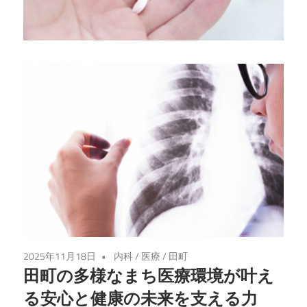
る
健
康
法
を
学
び、
心
と
体
を
充
実
2025年11月18日
内科
/
医療
/
田町
さ
田町の多様なまち医療環境が叶え
せ
る安心と健康の未来を支える力
る