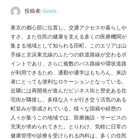
ラ
投稿者:
Gioele
イ
フ
東京の都心部に位置し、交通アクセスや暮らしや
ス
すさ、また住民の健康を支える多くの医療機関が
タ
集まる地域として知られる田町。
このエリアは山
イ
手線と京浜東北線のふたつの鉄道路線が交わるポ
ル
イントであり、さらに複数のバス路線や環状道路
を
が利用できるため、通勤や通学はもちろん、来訪
実
者にとっても便利なロケーションとなっている。
現
近隣には再開発が進んだビジネス街と歴史ある住
し
宅街が隣接し、多様な人々が行き交う活気のある
ま
町並みが形成されている。様々な国籍や経歴の
し
人々が集うこの地域では、医療施設・サービスの
ょ
充実が求められてきた。とりわけ、気軽に日常の
う！
健康管理や診療を受けられる内科は、多くの住民