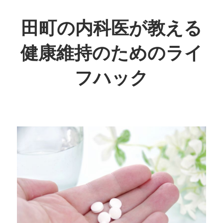
コ
ン
田町の内科医が教える
テ
健康維持のためのライ
ン
ツ
フハック
へ
ス
日
キ
常
ッ
生
プ
活
で
取
り
入
れ