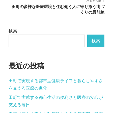
ナ
次の記事
田町の多様な医療環境と住む働く人に寄り添う街づ
ビ
くりの最前線
ゲ
ー
検索
シ
検索
ョ
ン
最近の投稿
田町で実現する都市型健康ライフと暮らしやすさ
を支える医療の進化
田町で実感する都市生活の便利さと医療の安心が
支える毎日