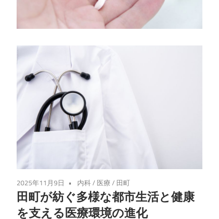
る
健
康
法
を
学
び、
心
と
体
を
充
実
2025年11月9日
内科
/
医療
/
田町
さ
田町が紡ぐ多様な都市生活と健康
せ
を支える医療環境の進化
る