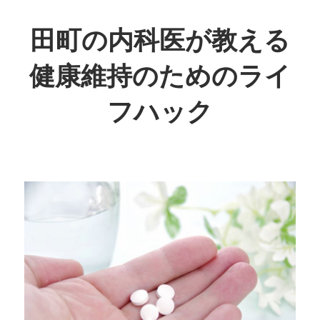
コ
ン
田町の内科医が教える
テ
健康維持のためのライ
ン
ツ
フハック
へ
ス
日
キ
常
ッ
生
プ
活
で
取
り
入
れ