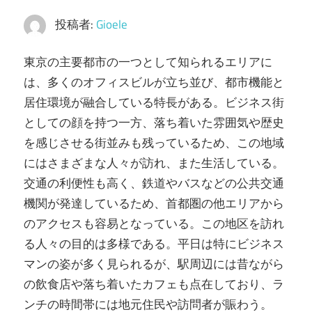
ラ
投稿者:
Gioele
イ
フ
東京の主要都市の一つとして知られるエリアに
ス
は、多くのオフィスビルが立ち並び、都市機能と
タ
居住環境が融合している特長がある。
ビジネス街
イ
としての顔を持つ一方、落ち着いた雰囲気や歴史
ル
を感じさせる街並みも残っているため、この地域
を
にはさまざまな人々が訪れ、また生活している。
実
交通の利便性も高く、鉄道やバスなどの公共交通
現
機関が発達しているため、首都圏の他エリアから
し
のアクセスも容易となっている。この地区を訪れ
ま
る人々の目的は多様である。平日は特にビジネス
し
マンの姿が多く見られるが、駅周辺には昔ながら
ょ
の飲食店や落ち着いたカフェも点在しており、ラ
う！
ンチの時間帯には地元住民や訪問者が賑わう。