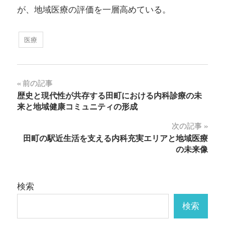
が、地域医療の評価を一層高めている。
医療
投
前の記事
歴史と現代性が共存する田町における内科診療の未
稿
来と地域健康コミュニティの形成
ナ
次の記事
田町の駅近生活を支える内科充実エリアと地域医療
ビ
の未来像
ゲ
ー
検索
シ
検索
ョ