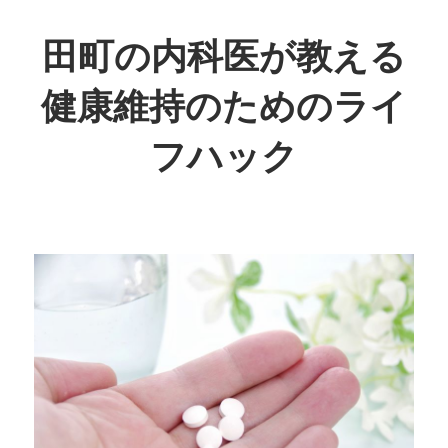
コ
ン
田町の内科医が教える
テ
健康維持のためのライ
ン
ツ
フハック
へ
ス
日
キ
常
ッ
生
プ
活
で
取
り
入
れ