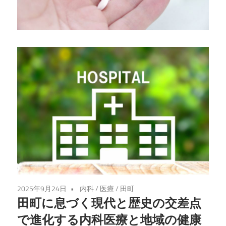
る
健
康
法
を
学
び、
心
と
体
を
充
実
2025年9月24日
内科
/
医療
/
田町
さ
田町に息づく現代と歴史の交差点
せ
で進化する内科医療と地域の健康
る