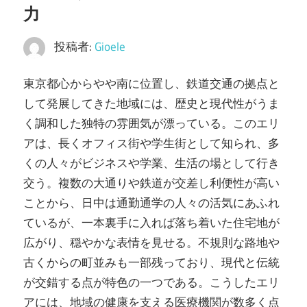
力
ラ
イ
投稿者:
Gioele
フ
ス
東京都心からやや南に位置し、鉄道交通の拠点と
タ
して発展してきた地域には、歴史と現代性がうま
イ
く調和した独特の雰囲気が漂っている。
このエリ
ル
アは、長くオフィス街や学生街として知られ、多
を
くの人々がビジネスや学業、生活の場として行き
実
交う。複数の大通りや鉄道が交差し利便性が高い
現
ことから、日中は通勤通学の人々の活気にあふれ
し
ているが、一本裏手に入れば落ち着いた住宅地が
ま
広がり、穏やかな表情を見せる。不規則な路地や
し
古くからの町並みも一部残っており、現代と伝統
ょ
が交錯する点が特色の一つである。こうしたエリ
う！
アには、地域の健康を支える医療機関が数多く点