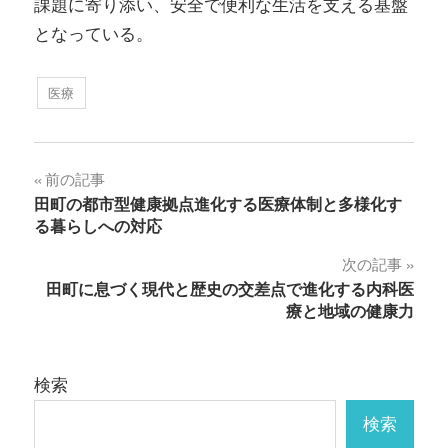
課題に寄り添い、安全で便利な生活を支える基盤
となっている。
医療
投
前の記事
田町の都市型健康拠点進化する医療体制と多様化す
稿
る暮らしへの対応
ナ
次の記事
田町に息づく現代と歴史の交差点で進化する内科医
ビ
療と地域の健康力
ゲ
ー
検索
シ
検索