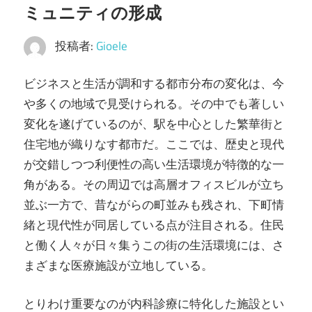
ミュニティの形成
ラ
イ
投稿者:
Gioele
フ
ス
ビジネスと生活が調和する都市分布の変化は、今
タ
や多くの地域で見受けられる。
その中でも著しい
イ
変化を遂げているのが、駅を中心とした繁華街と
ル
住宅地が織りなす都市だ。ここでは、歴史と現代
を
が交錯しつつ利便性の高い生活環境が特徴的な一
実
角がある。その周辺では高層オフィスビルが立ち
現
並ぶ一方で、昔ながらの町並みも残され、下町情
し
緒と現代性が同居している点が注目される。住民
ま
と働く人々が日々集うこの街の生活環境には、さ
し
まざまな医療施設が立地している。
ょ
う！
とりわけ重要なのが内科診療に特化した施設とい