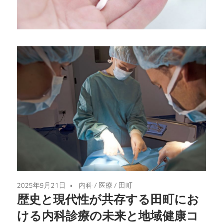
る
健
康
法
を
学
び、
心
と
体
を
充
実
2025年9月21日
内科
/
医療
/
田町
さ
歴史と現代性が共存する田町にお
せ
ける内科診療の未来と地域健康コ
る