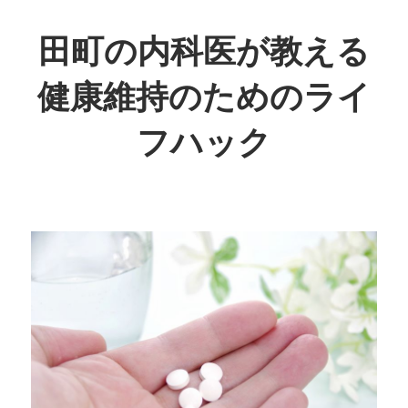
コ
ン
田町の内科医が教える
テ
健康維持のためのライ
ン
ツ
フハック
へ
ス
日
キ
常
ッ
生
プ
活
で
取
り
入
れ