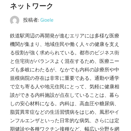
ネットワーク
ラ
イ
投稿者:
Gioele
フ
ス
鉄道駅周辺の再開発が進むエリアには多様な医療
タ
機関が集まり、地域住民や働く人々の健康を支え
イ
る役割が強く求められている。
都市のビジネス街
ル
と住宅街がバランスよく混在するため、医療ニー
を
ズも多岐にわたるが、なかでも内科の診療所や中
実
規模病院の存在は非常に重要である。通勤や通学
現
で立ち寄る人や地元住民にとって、気軽に健康相
し
談ができる内科施設が点在していることは、暮ら
ま
しの安心材料になる。内科は、高血圧や糖尿病、
し
脂質異常症などの生活習慣病をはじめ、風邪やイ
ょ
ンフルエンザといった日常的な病気、さらには定
う！
期健診や各種ワクチン接種など、幅広い分野を網