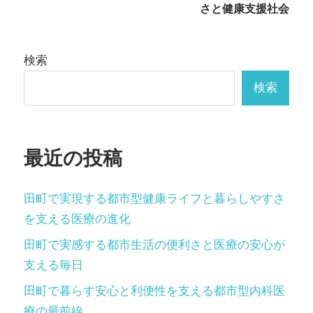
稿
さと健康支援社会
ナ
ビ
検索
ゲ
検索
ー
シ
最近の投稿
ョ
ン
田町で実現する都市型健康ライフと暮らしやすさ
を支える医療の進化
田町で実感する都市生活の便利さと医療の安心が
支える毎日
田町で暮らす安心と利便性を支える都市型内科医
療の最前線