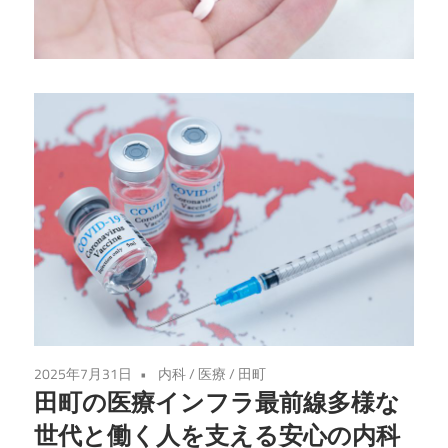
る
健
康
法
を
学
び、
心
と
体
を
充
実
2025年7月31日
内科
/
医療
/
田町
さ
田町の医療インフラ最前線多様な
せ
世代と働く人を支える安心の内科
る