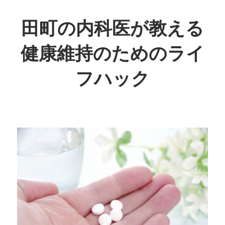
コ
ン
田町の内科医が教える
テ
健康維持のためのライ
ン
ツ
フハック
へ
ス
日
キ
常
ッ
生
プ
活
で
取
り
入
れ